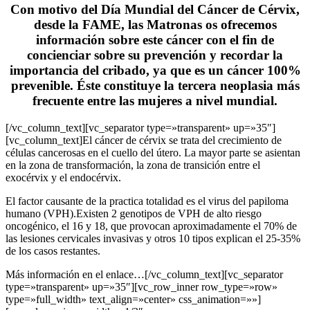
Con motivo del Día Mundial del Cáncer de Cérvix,
desde la FAME, las Matronas os ofrecemos
información sobre este cáncer con el fin de
concienciar sobre su prevención y recordar la
importancia del cribado, ya que es un cáncer 100%
prevenible. Éste constituye la tercera neoplasia más
frecuente entre las mujeres a nivel mundial.
[/vc_column_text][vc_separator type=»transparent» up=»35″]
[vc_column_text]El cáncer de cérvix se trata del crecimiento de
células cancerosas en el cuello del útero. La mayor parte se asientan
en la zona de transformación, la zona de transición entre el
exocérvix y el endocérvix.
El factor causante de la practica totalidad es el virus del papiloma
humano (VPH).Existen 2 genotipos de VPH de alto riesgo
oncogénico, el 16 y 18, que provocan aproximadamente el 70% de
las lesiones cervicales invasivas y otros 10 tipos explican el 25-35%
de los casos restantes.
Más información en el enlace…[/vc_column_text][vc_separator
type=»transparent» up=»35″][vc_row_inner row_type=»row»
type=»full_width» text_align=»center» css_animation=»»]