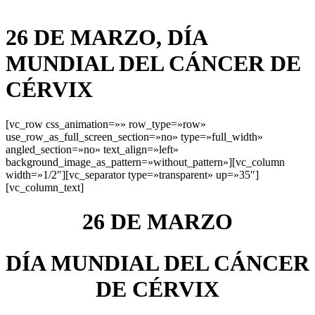
26 DE MARZO, DÍA
MUNDIAL DEL CÁNCER DE
CÉRVIX
[vc_row css_animation=»» row_type=»row»
use_row_as_full_screen_section=»no» type=»full_width»
angled_section=»no» text_align=»left»
background_image_as_pattern=»without_pattern»][vc_column
width=»1/2″][vc_separator type=»transparent» up=»35″]
[vc_column_text]
26 DE MARZO
DÍA MUNDIAL DEL CÁNCER
DE CÉRVIX