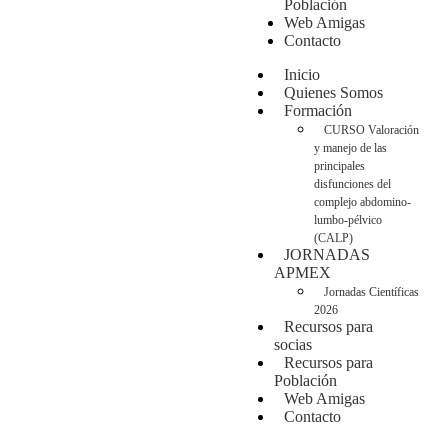
Población
Web Amigas
Contacto
Inicio
Quienes Somos
Formación
CURSO Valoración
y manejo de las
principales
disfunciones del
complejo abdomino-
lumbo-pélvico
(CALP)
JORNADAS
APMEX
Jornadas Científicas
2026
Recursos para
socias
Recursos para
Población
Web Amigas
Contacto