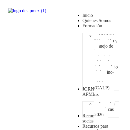
Inicio
Quienes Somos
Formación
CURSO
Valoración y
manejo de
las
principales
disfunciones
del complejo
abdomino-
lumbo-
pélvico
(CALP)
JORNADAS
APMEX
Jornadas
Científicas
2026
Recursos para
socias
Recursos para