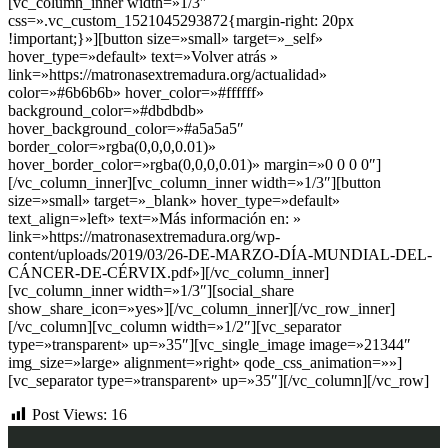
[vc_column_inner width=»1/3″
css=».vc_custom_1521045293872{margin-right: 20px
!important;}»][button size=»small» target=»_self»
hover_type=»default» text=»Volver atrás »
link=»https://matronasextremadura.org/actualidad»
color=»#6b6b6b» hover_color=»#ffffff»
background_color=»#dbdbdb»
hover_background_color=»#a5a5a5″
border_color=»rgba(0,0,0,0.01)»
hover_border_color=»rgba(0,0,0,0.01)» margin=»0 0 0 0″]
[/vc_column_inner][vc_column_inner width=»1/3″][button
size=»small» target=»_blank» hover_type=»default»
text_align=»left» text=»Más información en: »
link=»https://matronasextremadura.org/wp-
content/uploads/2019/03/26-DE-MARZO-DÍA-MUNDIAL-DEL-
CÁNCER-DE-CÉRVIX.pdf»][/vc_column_inner]
[vc_column_inner width=»1/3″][social_share
show_share_icon=»yes»][/vc_column_inner][/vc_row_inner]
[/vc_column][vc_column width=»1/2″][vc_separator
type=»transparent» up=»35″][vc_single_image image=»21344″
img_size=»large» alignment=»right» qode_css_animation=»»]
[vc_separator type=»transparent» up=»35″][/vc_column][/vc_row]
Post Views:
16